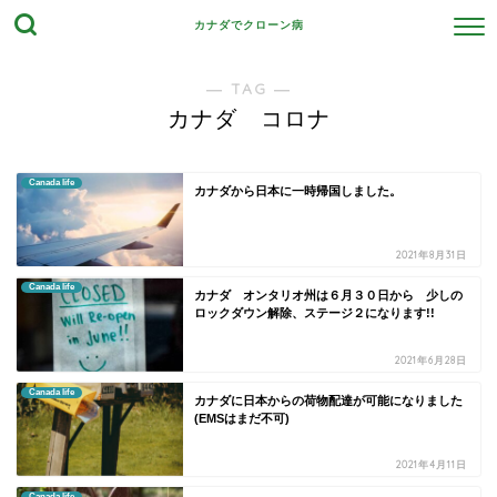
カナダでクローン病
― TAG ―
カナダ コロナ
Canada life
カナダから日本に一時帰国しました。
2021年8月31日
Canada life
カナダ オンタリオ州は６月３０日から 少しの
ロックダウン解除、ステージ２になります!!
2021年6月28日
Canada life
カナダに日本からの荷物配達が可能になりました
(EMSはまだ不可)
2021年4月11日
Canada life