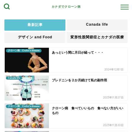
カナダでクローン病
Canada life
最新記事
デザイン and Food
変形性股関節症とカナダの医療
クローン病 Crohn's disease
あっという間に月日が経って・・・
2024年12月1日
Canada life
プレドニンを２か月続けて私の副作用
2023年11月27日
クローン病 Crohn's disease
クローン病 食べていいもの 食べない方がいい
もの
2023年11月20日