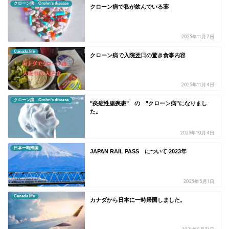
クローン病 Crohn's disease
クローン病で私が飲んでいる薬
2023年11月7日
Canada life
クローン病で入院翌日の驚き食事内容
2023年11月4日
クローン病 Crohn's disease
"炎症性腸疾患" の "クローン病"になりまし
た。
2023年10月4日
日本一時帰国
JAPAN RAIL PASS について 2023年
2023年5月1日
Canada life
カナダから日本に一時帰国しました。