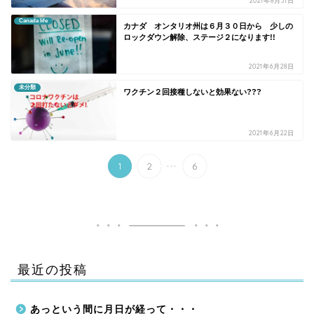
2021年8月31日
Canada life
カナダ オンタリオ州は６月３０日から 少しの
ロックダウン解除、ステージ２になります!!
2021年6月28日
未分類
ワクチン２回接種しないと効果ない???
2021年6月22日
...
1
2
6
最近の投稿
あっという間に月日が経って・・・