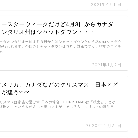
2021年4月11日
イースターウィークだけど4月3日からカナダ
オンタリオ州はシャットダウン・・・
ナダオンタリオ州は４月３日からはシャットダウンという名のロックダウ
が行われます。今回のシャットダウンはコロナ対策ですが、昨年のウィル
以 …
2021年4月2日
アメリカ、カナダなどのクリスマス 日本とど
こが違う???
リスマスは家族で過ごす 日本の場合 CHRISTMASは「彼女と」とか
彼氏と」という人が多いと思いますが、そもそも、キリストの誕生日
 …
2020年12月25日