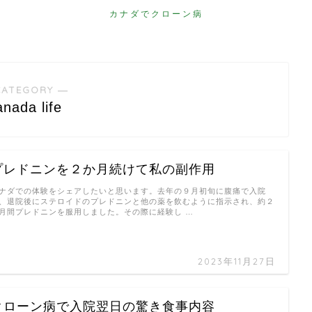
カナダでクローン病
CATEGORY ―
nada life
プレドニンを２か月続けて私の副作用
ナダでの体験をシェアしたいと思います。去年の９月初旬に腹痛で入院
、退院後にステロイドのプレドニンと他の薬を飲むように指示され、約２
月間プレドニンを服用しました。その際に経験し …
2023年11月27日
クローン病で入院翌日の驚き食事内容