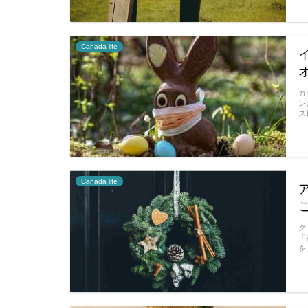
Canada life
カ
ン
ス
Canada life
ク
「
を