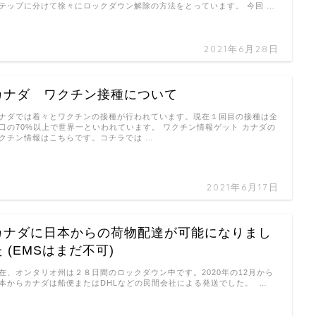
テップに分けて徐々にロックダウン解除の方法をとっています。 今回 …
2021年6月28日
カナダ ワクチン接種について
ナダでは着々とワクチンの接種が行われています。現在１回目の接種は全
口の70%以上で世界一といわれています。 ワクチン情報ゲット カナダの
クチン情報はこちらです。コチラでは …
2021年6月17日
カナダに日本からの荷物配達が可能になりまし
た (EMSはまだ不可)
在、オンタリオ州は２８日間のロックダウン中です。2020年の12月から
本からカナダは船便またはDHLなどの民間会社による発送でした。 …