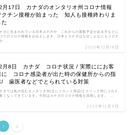
12月17日 カナダのオンタリオ州コロナ情報
ワクチン接種が始まった 知人も接種終わりま
した
ナダに住まわれている日本人の方や これからの渡航予定がある方などに
けてのコロナ情報をお伝えします。日本とカナダはなぜこんなにもコロナ
か …
2020年12月18日
12月8日 カナダ コロナ状況 / 実際ににお客
様に コロナ感染者が出た時の保健所からの指
示/ 歯医者などでとられている対策
ナダでは私の住むオンタリオ州(主にトロント周辺)とケベック州にコロナ
多くなってきています。今回はカナダのコロナ情報を深堀します。 …
2020年12月9日
1
2