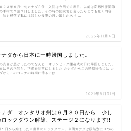
０２３年９月中旬カナダ在住 入院は今回で２度目。以前は変形性膝関節
の手術で２泊３日しました。その時の病院食と言ったらとても驚く内容
、味も極薄で私には悲しい食事の思い出しかあり …
2023年11月4日
カナダから日本に一時帰国しました。
の具合が悪かったのでなんと オリンピック開会式の日に帰国しました。
回はその内容と、準備を記事にしました カナダからこの時期帰るには カ
ダからこのコロナの時期に帰るには …
2021年8月31日
カナダ オンタリオ州は６月３０日から 少し
のロックダウン解除、ステージ２になります!!
月１日から始まった３度目のロックダウン。今回カナダは段階別に３つの