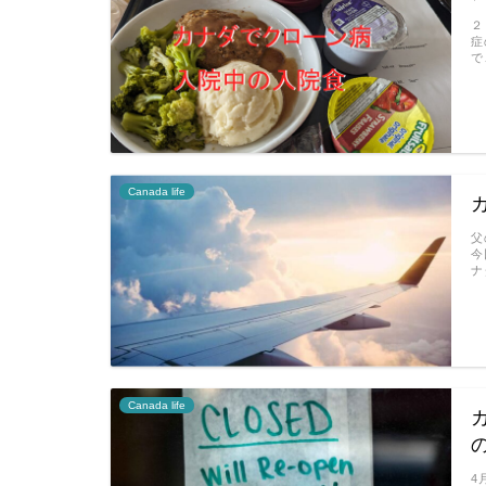
２
症
で
Canada life
父
今
ナ
Canada life
4