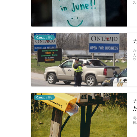
ス
Canada life
カ
人
ワ
Canada life
現
日