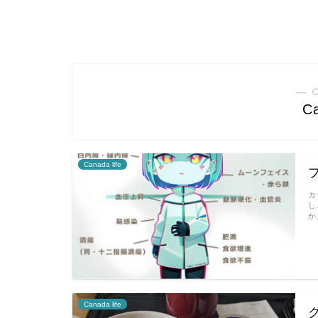
― 
Ca
Canada life
カ
し
か
Canada life