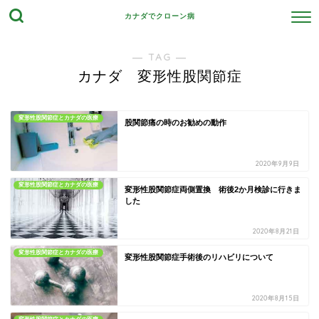
カナダでクローン病
― TAG ―
カナダ 変形性股関節症
変形性股関節症とカナダの医療
股関節痛の時のお勧めの動作
2020年9月9日
変形性股関節症とカナダの医療
変形性股関節症両側置換 術後2か月検診に行きま
した
2020年8月21日
変形性股関節症とカナダの医療
変形性股関節症手術後のリハビリについて
2020年8月15日