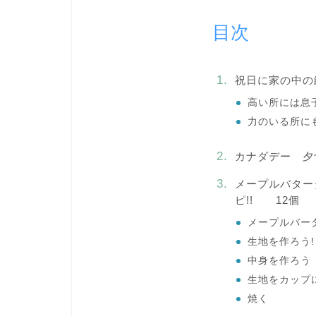
目次
祝日に家の中の
高い所には息
力のいる所に
カナダデー 夕
メープルバター
ピ!! 12個
メープルバー
生地を作ろう!
中身を作ろう
生地をカップ
焼く