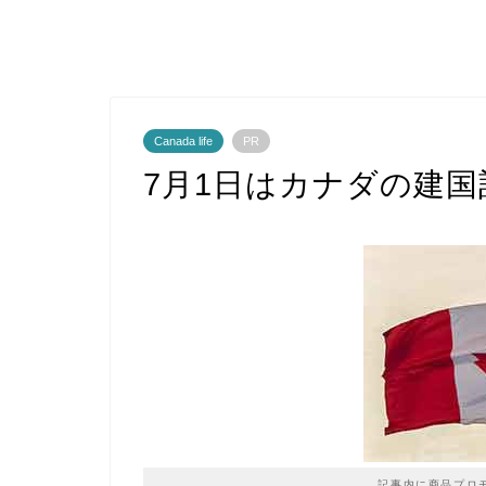
Canada life
PR
7月1日はカナダの建
記事内に商品プロ